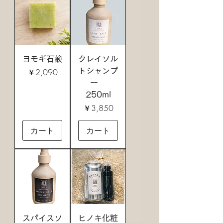
ヨモギ石鹸
クレイソル
価格
￥2,090
トシャンプ
ー
250ml
価格
￥3,850
カート
カート
スパイスソ
ヒノキ化粧