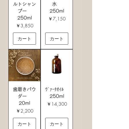
ルトシャン
水
プー
250ml
価格
250ml
￥7,150
価格
￥3,850
カート
カート
歯磨きパウ
ｳﾞｧｰﾀｵｲﾙ
ダー
250ml
価格
20ml
￥14,300
価格
￥2,200
カート
カート