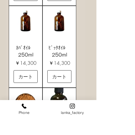
ｶﾊﾟｵｲﾙ
ﾋﾟｯﾀｵｲﾙ
250ml
250ml
価格
価格
￥14,300
￥14,300
カート
カート
Phone
lanka_factory
ｻﾝﾄﾞﾊﾟｯｸ
ﾅﾁｭﾗﾙｵｲﾙ