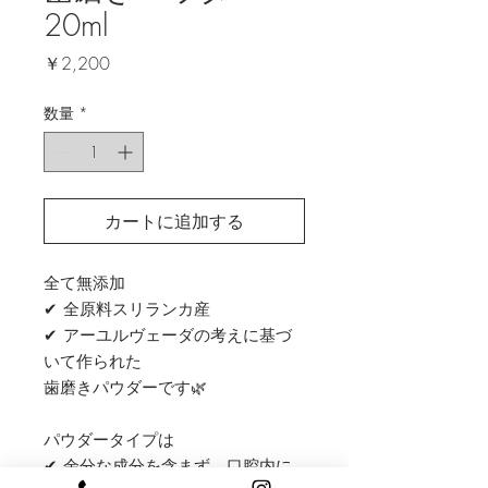
20ml
価
￥2,200
格
数量
*
カートに追加する
全て無添加
✔
︎
全原料スリランカ産
✔
︎
アーユルヴェーダの考えに基づ
いて作られた
歯磨きパウダーです
🌿
パウダータイプは
✔
︎
余分な成分を含まず、口腔内に